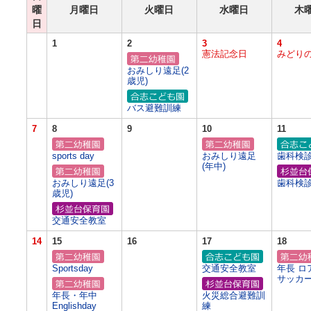
曜
月曜日
火曜日
水曜日
木
日
1
2
3
4
憲法記念日
みどり
おみしり遠足(2
歳児)
バス避難訓練
7
8
9
10
11
sports day
おみしり遠足
歯科検
(年中)
おみしり遠足(3
歯科検
歳児)
交通安全教室
14
15
16
17
18
Sportsday
交通安全教室
年長 ロ
サッカ
年長・年中
火災総合避難訓
Englishday
練