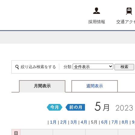
採用情報
交通アク
絞り込み検索をする
分類
月間表示
週間表示
|
1月
|
2月
|
3月
|
4月
| 5月 |
6月
|
7月
|
8月
|
日