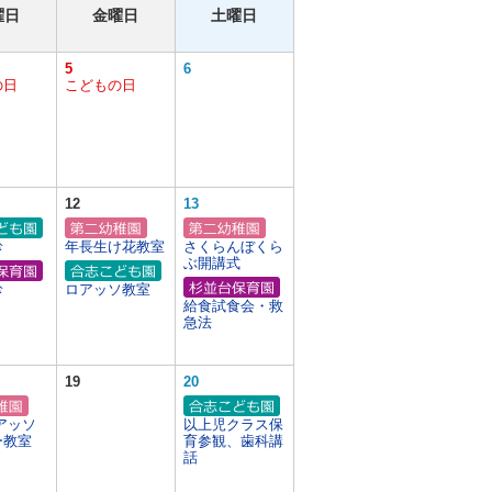
曜日
金曜日
土曜日
5
6
の日
こどもの日
12
13
診
年長生け花教室
さくらんぼくら
ぶ開講式
診
ロアッソ教室
給食試食会・救
急法
19
20
アッソ
以上児クラス保
ー教室
育参観、歯科講
話