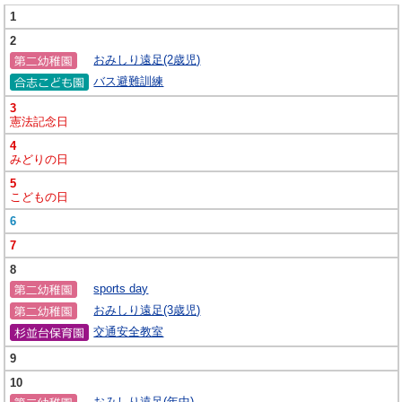
1
2
おみしり遠足(2歳児)
バス避難訓練
3
憲法記念日
4
みどりの日
5
こどもの日
6
7
8
sports day
おみしり遠足(3歳児)
交通安全教室
9
10
おみしり遠足(年中)