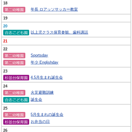
18
年長 ロアッソサッカー教室
19
20
以上児クラス保育参観、歯科講話
21
22
Sportsday
年少 Englishday
23
4.5月生まれ誕生会
24
火災避難訓練
誕生会
25
5月生まれの誕生会
お弁当の日
26