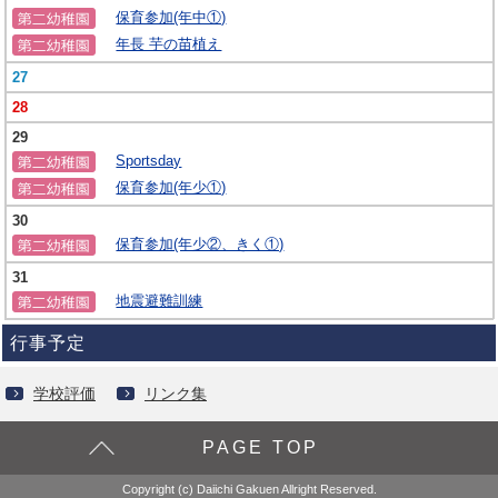
保育参加(年中①)
年長 芋の苗植え
27
28
29
Sportsday
保育参加(年少①)
30
保育参加(年少②、きく①)
31
地震避難訓練
行事予定
学校評価
リンク集
PAGE TOP
Copyright (c) Daiichi Gakuen Allright Reserved.