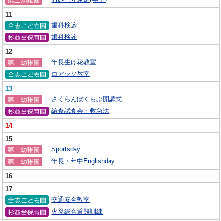
11
歯科検診
歯科検診
12
年長生け花教室
ロアッソ教室
13
さくらんぼくらぶ開講式
給食試食会・救急法
14
15
Sportsday
年長・年中Englishday
16
17
交通安全教室
火災総合避難訓練