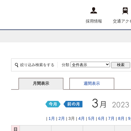
採用情報
交通アク
絞り込み検索をする
分類
月間表示
週間表示
|
1月
|
2月
| 3月 |
4月
|
5月
|
6月
|
7月
|
8月
|
日