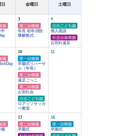
曜日
金曜日
土曜日
3
4
年中
年長 幼年消防
個人面談
Day
隊解散式
お別れ遠足
10
11
ishDay
卒園式リハーサ
ル（年長）
遠足ごっこ
お別れ会
ロアッソサッカ
ー教室
17
18
準備
卒園式
卒園式