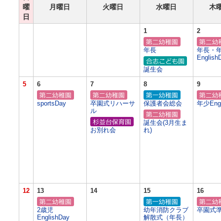
曜
月曜日
火曜日
水曜日
木
日
1
2
年長
年長・
English
誕生会
5
6
7
8
9
sportsDay
卒園式リハーサ
保護者会総会
年少Engl
ル
誕生会(3月生ま
お別れ会
れ)
12
13
14
15
16
2歳児
幼年消防クラブ
卒園式
EnglishDay
解散式（年長）