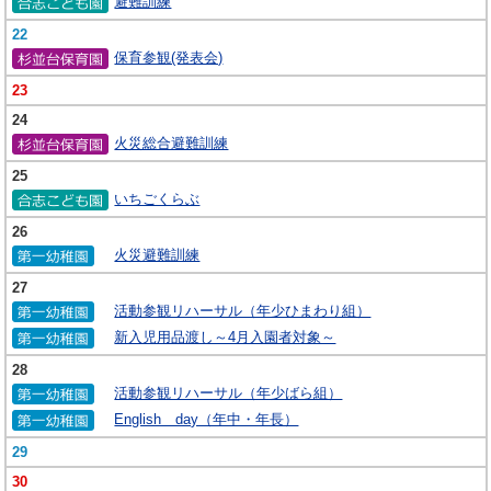
避難訓練
22
保育参観(発表会)
23
24
火災総合避難訓練
25
いちごくらぶ
26
火災避難訓練
27
活動参観リハーサル（年少ひまわり組）
新入児用品渡し～4月入園者対象～
28
活動参観リハーサル（年少ばら組）
English day（年中・年長）
29
30