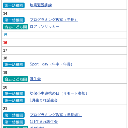
地震避難訓練
14
プログラミング教室（年長）
ロアッソサッカー
15
16
17
18
Sport day（年中・年長）
19
誕生会
20
幼保小中連携の日（リモート参加）
1月生まれ誕生会
21
プログラミング教室（年長組）
1月生まれ誕生会