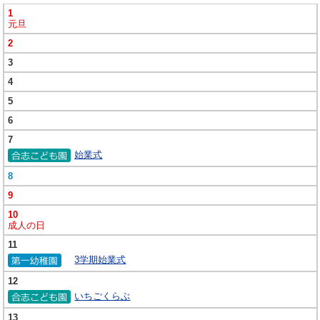
1
元旦
2
3
4
5
6
7
始業式
8
9
10
成人の日
11
3学期始業式
12
いちごくらぶ
13